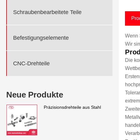
Schraubenbearbeitete Teile
Pro
Wenn S
Befestigungselemente
Wir si
Prod
Die ko
CNC-Drehteile
Wettbe
Ersten
hochpr
Tolera
Neue Produkte
extrem
Präzisionsdrehteile aus Stahl
Zweite
Metall
handel
Verarb