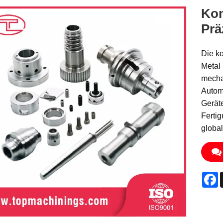
Ko
Prä
Die k
Metal
mechan
Autom
Gerät
Ferti
global
F