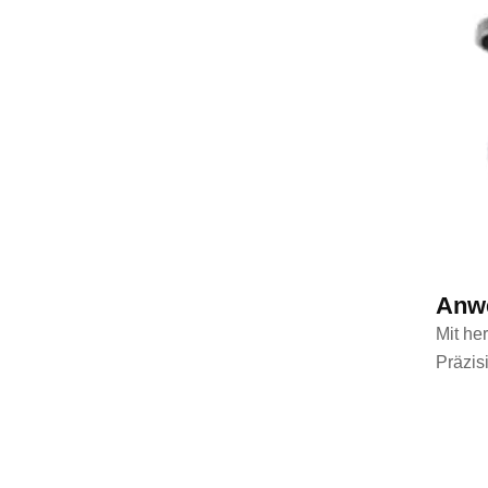
Anw
Mit he
Präzis