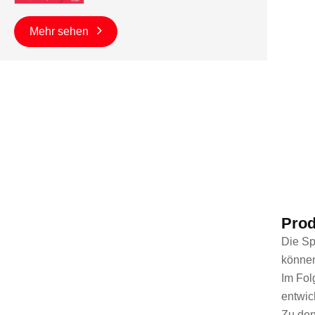
Mehr sehen
Prod
Die Sp
können
Im Fol
entwic
Zu den