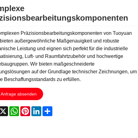
mplexe
zisionsbearbeitungskomponenten
omplexen Präzisionsbearbeitungskomponenten von Tuoyuan
 bieten außergewöhnliche Maßgenauigkeit und robuste
ische Leistung und eignen sich perfekt für die industrielle
atisierung, Luft- und Raumfahrtzubehör und hochwertige
ebaugruppen. Wir bieten maßgeschneiderte
gungslösungen auf der Grundlage technischer Zeichnungen, um
e Beschaffungsstandards zu erfüllen.
Anfrage absenden
acebook
X
WhatsApp
Pinterest
LinkedIn
Share