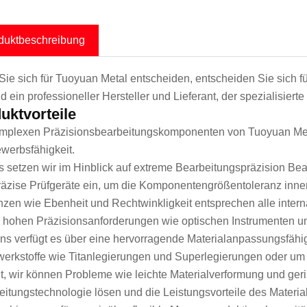
duktbeschreibung
ie sich für Tuoyuan Metal entscheiden, entscheiden Sie sich
nd ein professioneller Hersteller und Lieferant, der spezialisi
uktvorteile
mplexen Präzisionsbearbeitungskomponenten von Tuoyuan Metal
werbsfähigkeit.
s setzen wir im Hinblick auf extreme Bearbeitungspräzision B
äzise Prüfgeräte ein, um die Komponentengrößentoleranz inner
nzen wie Ebenheit und Rechtwinkligkeit entsprechen alle intern
 hohen Präzisionsanforderungen wie optischen Instrumenten un
ns verfügt es über eine hervorragende Materialanpassungsfähig
werkstoffe wie Titanlegierungen und Superlegierungen oder um
t, wir können Probleme wie leichte Materialverformung und ger
eitungstechnologie lösen und die Leistungsvorteile des Material