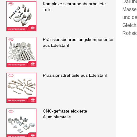
Darübe
Komplexe schraubenbearbeitete
Massen
Teile
und de
Gleich
Rohsto
Präzisionsbearbeitungskomponenten
aus Edelstahl
Präzisionsdrehteile aus Edelstahl
CNC-gefräste eloxierte
Aluminiumteile