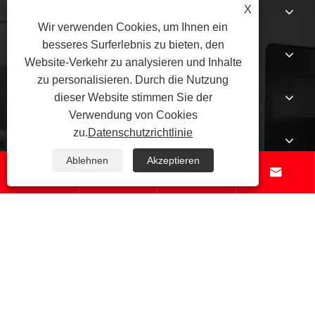
Über uns
X
Wir verwenden Cookies, um Ihnen ein
besseres Surferlebnis zu bieten, den
Produkte
Website-Verkehr zu analysieren und Inhalte
zu personalisieren. Durch die Nutzung
Nachricht
dieser Website stimmen Sie der
Verwendung von Cookies
zu.
Datenschutzrichtlinie
Kontaktiere uns
Ablehnen
Akzeptieren




Copyright © 2025 Qingdao Tuoyuan Metal Products Co., Ltd. Alle
Rechte vorbehalten.
Links
Sitemap
RSS
XML
Datenschutzrichtlinie