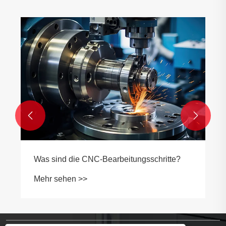
Warum sind Alu
Präzisionsbear
eine Hochleistu
Mehr sehen >>


die CNC-Bearbeitungsschritte?
n >>